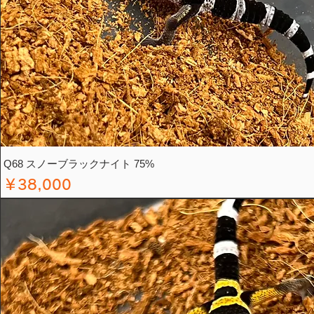
Q68 スノーブラックナイト 75%
価格
￥38,000