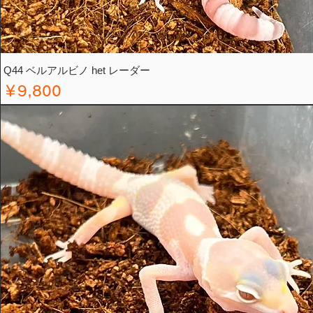
Q44 ベルアルビノ het レーダー
価格
￥9,800