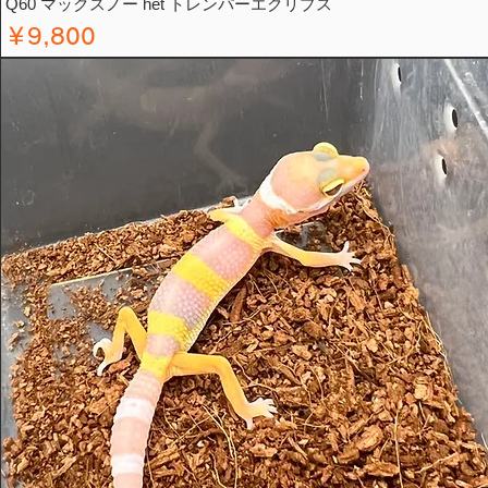
Q60 マックスノー het トレンパーエクリプス
価格
￥9,800