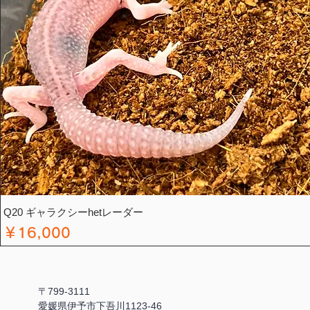
Q20 ギャラクシーhetレーダー
価格
￥16,000
〒799-3111
愛媛県伊予市下吾川1123-46