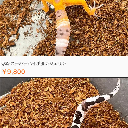
Q39 スーパーハイポタンジェリン
価格
￥9,800