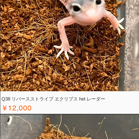
Q38 リバースストライプ エクリプス het レーダー
価格
￥12,000