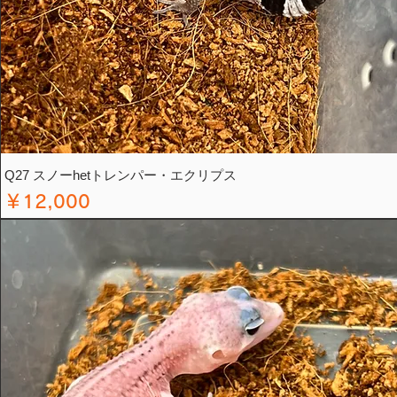
Q27 スノーhetトレンパー・エクリプス
価格
￥12,000