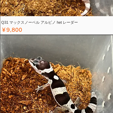
Q31 マックスノーベル アルビノ het レーダー
価格
￥9,800