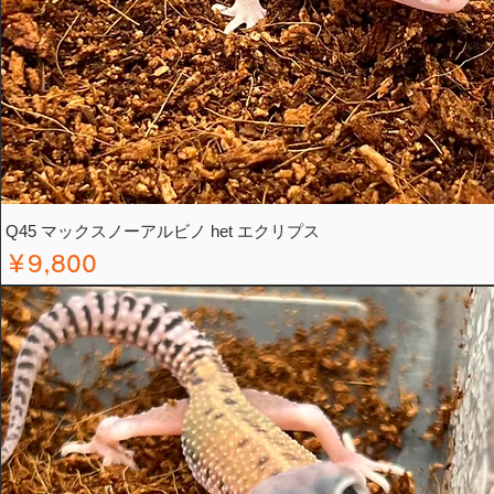
Q45 マックスノーアルビノ het エクリプス
価格
￥9,800