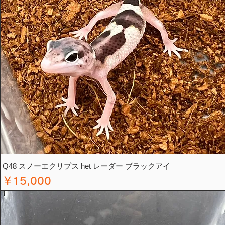
Q48 スノーエクリプス het レーダー ブラックアイ
価格
￥15,000